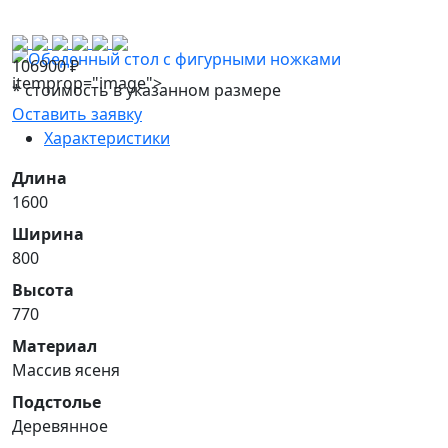
106900
₽
itemprop="image">
*
стоимость в указанном размере
Оставить заявку
Характеристики
Длина
1600
Ширина
800
Высота
770
Материал
Массив ясеня
Подстолье
Деревянное